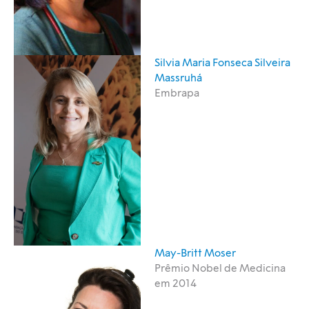
Silvia Maria Fonseca Silveira
Massruhá
Embrapa
May-Britt Moser
Prêmio Nobel de Medicina
em 2014